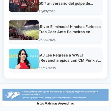
50.º aniversario del golpe de
Estado? El legado de un líder en la
25/03/2026
lucha por la democracia
¡River Eliminado! Hinchas Furiosos
Tras Caer Ante Palmeiras en
Libertadores
26/09/2025
¡AJ Lee Regresa a WWE!
¿Revancha épica con CM Punk vs
Rollins & Lynch?
06/09/2025