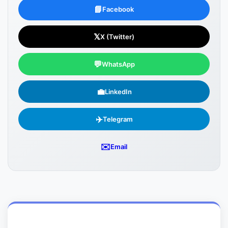
📘
Facebook
𝕏
X (Twitter)
💬
WhatsApp
💼
LinkedIn
✈️
Telegram
✉️
Email