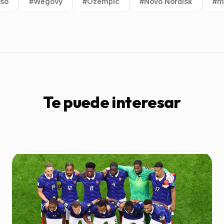
eso
#Wegovy
#Ozempic
#Novo Nordisk
#m
Etiqueta:
Etiqueta:
Etiqueta:
Eti
Te puede interesar