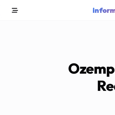
infor
Ozempi
Re