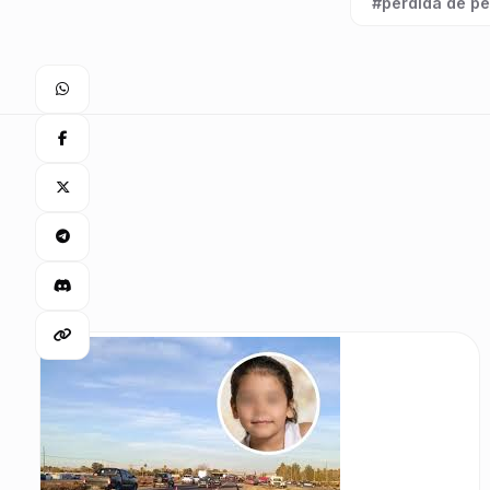
#pérdida de p
Etiqueta: