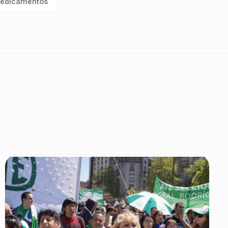
edicamentos
queta: