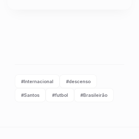
#Internacional
#descenso
Etiqueta:
Etiqueta:
#Santos
#futbol
#Brasileirão
Etiqueta:
Etiqueta:
Etiqueta: