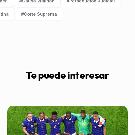
hner
#Causa Vialidad
#Persecución Judicial
Etiqueta:
Etiqueta:
ntina
#Corte Suprema
Etiqueta:
Te puede interesar