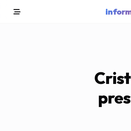
infor
Cris
pres