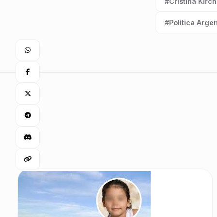
#Cristina Kirc
Etiqueta:
#Política Arge
Etiqueta: