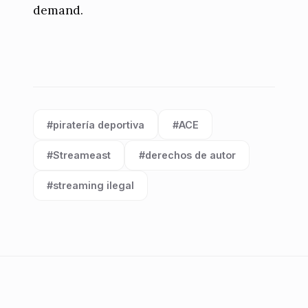
demand.
#piratería deportiva
#ACE
Etiqueta:
Etiqueta:
#Streameast
#derechos de autor
Etiqueta:
Etiqueta:
#streaming ilegal
Etiqueta: