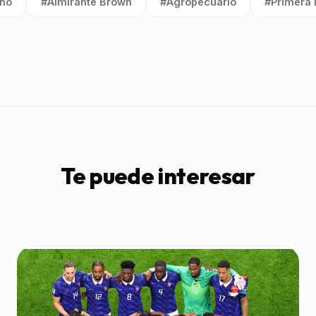
ino
#Almirante Brown
#Agropecuario
#Primera 
Etiqueta:
Etiqueta:
Etiqueta:
Te puede interesar