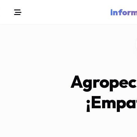
infor
Agropecu
¡Empat