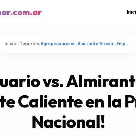
mar.com.ar
Inic
Inicio
/
Deportes
/
Agropecuario vs. Almirante Brown: ¡Empate Caliente en la Primera Nacional!
ario vs. Almiran
e Caliente en la 
Nacional!