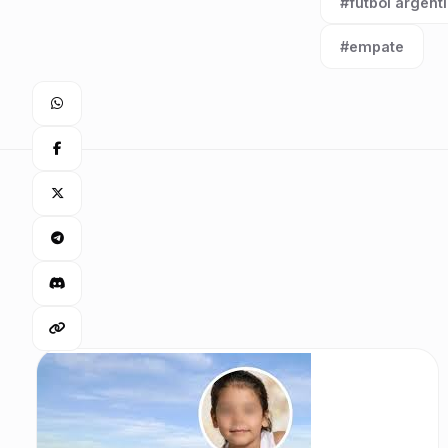
#fútbol argent
Etiqueta:
#empate
Etiqueta: