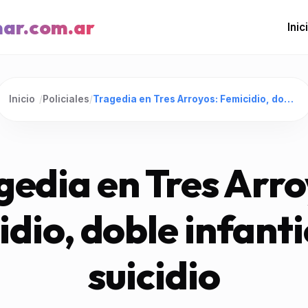
mar.com.ar
Inic
Inicio
/
Policiales
/
Tragedia en Tres Arroyos: Femicidio, doble infanticidio y suicidio
gedia en Tres Arro
dio, doble infanti
suicidio