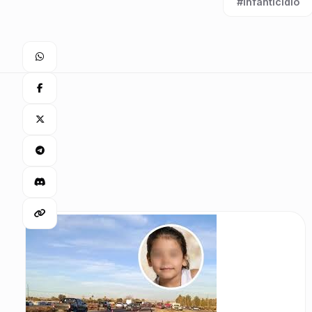
#infanticidio
Etiqueta: