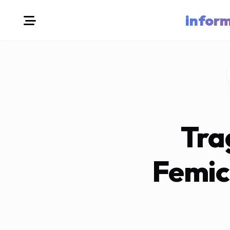
infor
Tra
Femici