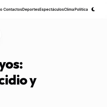
io
Contactos
Deportes
Espectáculos
Clima
Política
Cambi
yos:
cidio y