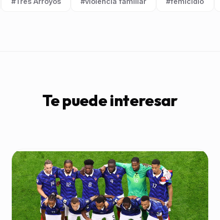
#Tres Arroyos
#violencia familiar
#femicidio
Etiqueta:
Etiqueta:
Etiqueta:
Te puede interesar