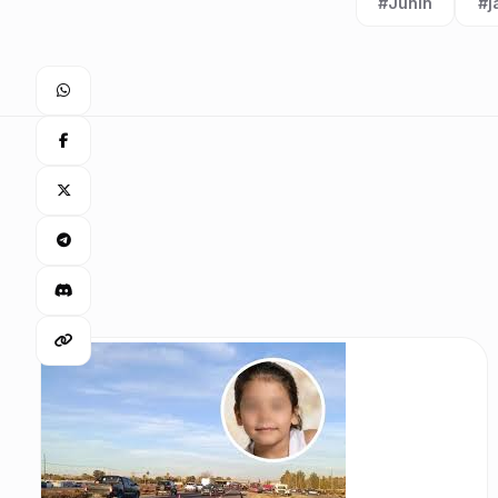
#Junín
#j
Etiqueta:
Et