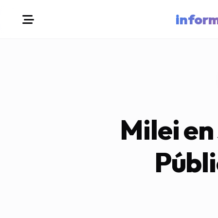
infor
Milei en
Públi