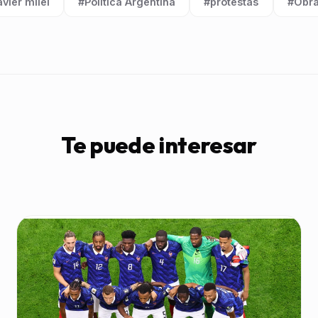
avier milei
#Política Argentina
#protestas
#Obra
iqueta:
Etiqueta:
Etiqueta:
Etique
Te puede interesar