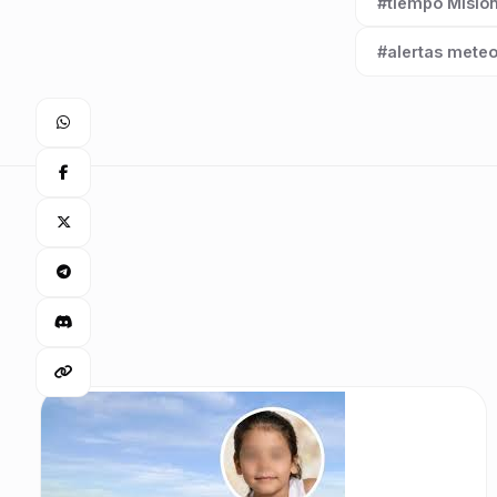
#tiempo Misio
Etiqueta:
#alertas meteo
Etiqueta: