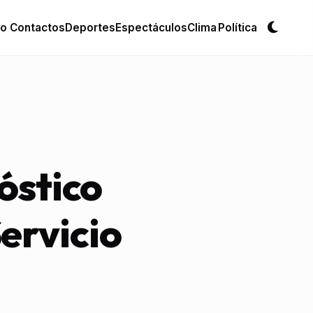
io
Contactos
Deportes
Espectáculos
Clima
Política
Cambi
óstico
ervicio