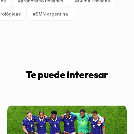
nes
#pronóstico Posadas
#Clima Posadas
Etiqueta:
Etiqueta:
rológicas
#SMN argentina
Etiqueta:
Te puede interesar