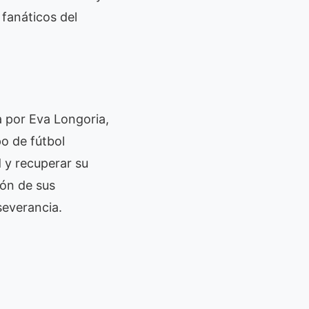
 fanáticos del
a por Eva Longoria,
o de fútbol
d y recuperar su
ión de sus
severancia.