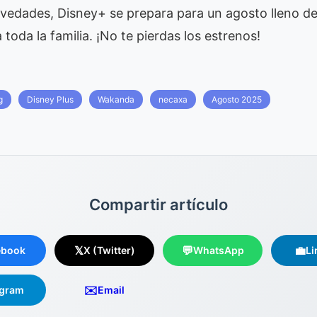
ovedades, Disney+ se prepara para un agosto lleno d
toda la familia. ¡No te pierdas los estrenos!
g
Disney Plus
Wakanda
necaxa
Agosto 2025
Compartir artículo
𝕏
💬
💼
ebook
X (Twitter)
WhatsApp
Li
✉️
egram
Email