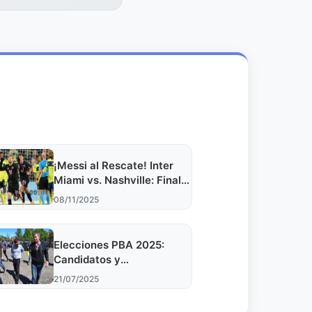
¡Messi al Rescate! Inter
Miami vs. Nashville: Final
Anticipada HOY
08/11/2025
Elecciones PBA 2025:
Candidatos y
Negociaciones al Límite
21/07/2025