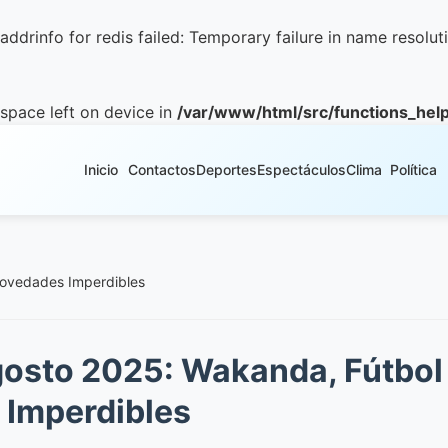
ddrinfo for redis failed: Temporary failure in name resolut
 space left on device in
/var/www/html/src/functions_hel
Inicio
Contactos
Deportes
Espectáculos
Clima
Política
Novedades Imperdibles
osto 2025: Wakanda, Fútbol
Imperdibles