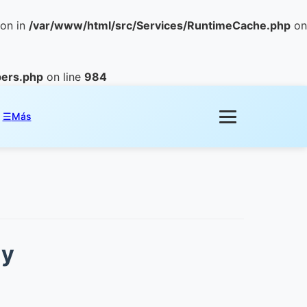
ion in
/var/www/html/src/Services/RuntimeCache.php
on
pers.php
on line
984
☰
Más
 y