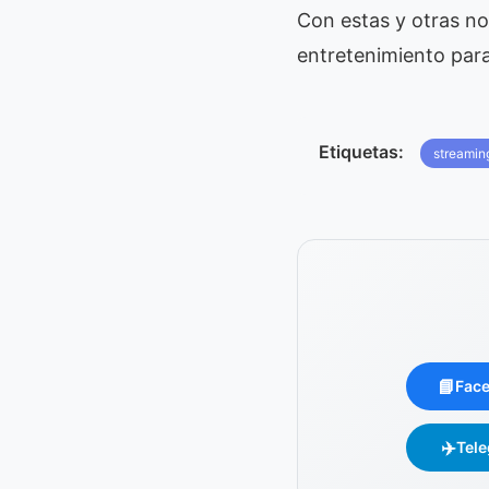
Con estas y otras n
entretenimiento para 
Etiquetas:
streamin
📘
Fac
✈️
Tel