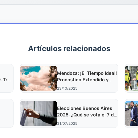
Artículos relacionados
Mendoza: ¡El Tiempo Ideal!
n Tras
Pronóstico Extendido y
Datos Clave 2025
23/10/2025
Elecciones Buenos Aires
2025: ¿Qué se vota el 7 de
septiembre?
31/07/2025