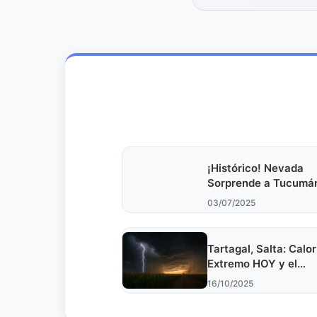
¡Histórico! Nevada
Sorprende a Tucumá
15 Años de Ausencia
03/07/2025
Tartagal, Salta: Calor
Extremo HOY y el
Pronóstico Detallado
16/10/2025
16/10/25