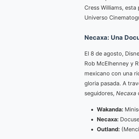
Cress Williams, esta
Universo Cinematogr
Necaxa: Una Doc
El 8 de agosto, Dis
Rob McElhenney y Rya
mexicano con una rica
gloria pasada. A trav
seguidores,
Necaxa
o
Wakanda:
Minis
Necaxa:
Docuser
Outland:
(Mencio