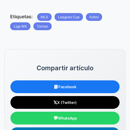
Etiquetas:
MLS
Leagues Cup
futbol
Liga MX
Torneo
Compartir artículo
📘
Facebook
𝕏
X (Twitter)
💬
WhatsApp