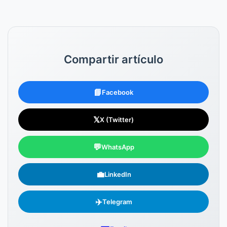
Compartir artículo
📘
Facebook
𝕏
X (Twitter)
💬
WhatsApp
💼
LinkedIn
✈️
Telegram