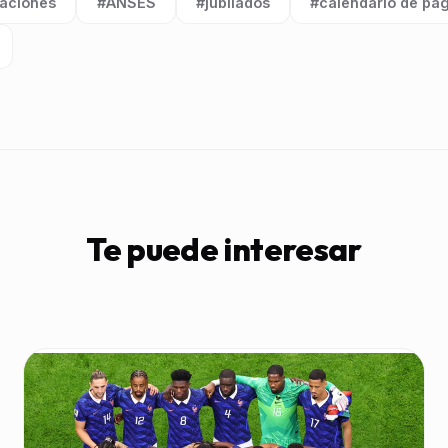
laciones
#ANSES
#jubilados
#calendario de pa
Etiqueta:
Etiqueta:
Etiqueta:
Te puede interesar