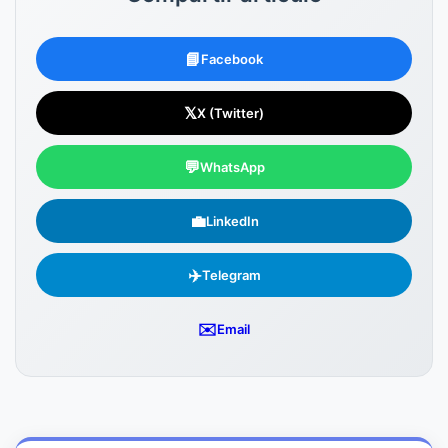
📘
Facebook
𝕏
X (Twitter)
💬
WhatsApp
💼
LinkedIn
✈️
Telegram
✉️
Email