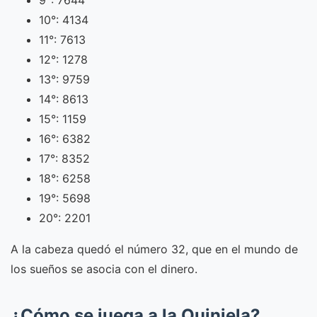
9°: 7644
10°: 4134
11°: 7613
12°: 1278
13°: 9759
14°: 8613
15°: 1159
16°: 6382
17°: 8352
18°: 6258
19°: 5698
20°: 2201
A la cabeza quedó el número 32, que en el mundo de
los sueños se asocia con el dinero.
¿Cómo se juega a la Quiniela?