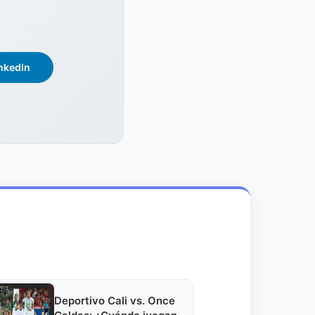
nkedIn
Deportivo Cali vs. Once