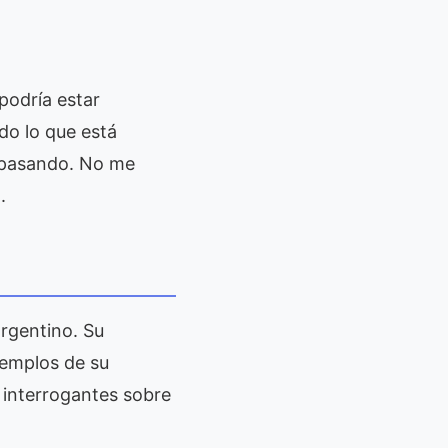
podría estar
do lo que está
á pasando. No me
.
argentino. Su
jemplos de su
n interrogantes sobre