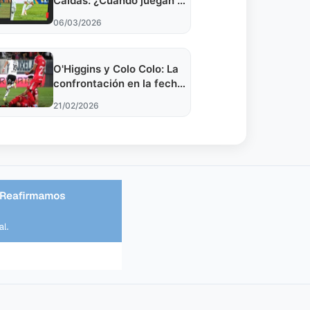
Caldas: ¿Cuándo juegan en
Liga BetPlay? Fecha, hora
06/03/2026
y cómo ver el partido en
vivo
O'Higgins y Colo Colo: La
confrontación en la fecha
4 de la Liga de Primera
21/02/2026