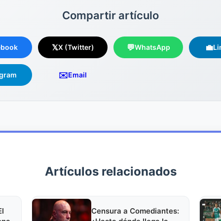
Compartir artículo
𝕏
💬
💼
ebook
X (Twitter)
WhatsApp
Li
✉️
egram
Email
Artículos relacionados
El
Censura a Comediantes: