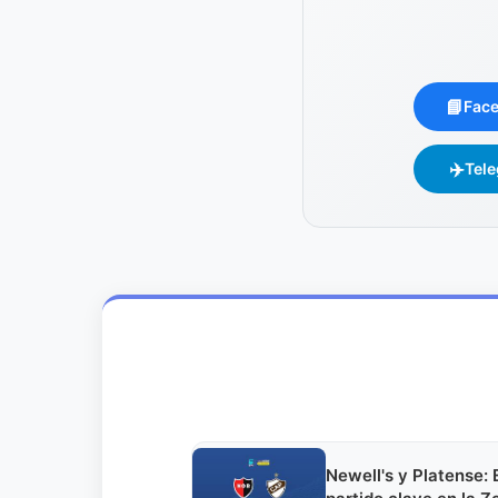
📘
Fac
✈️
Tel
Newell's y Platense: 