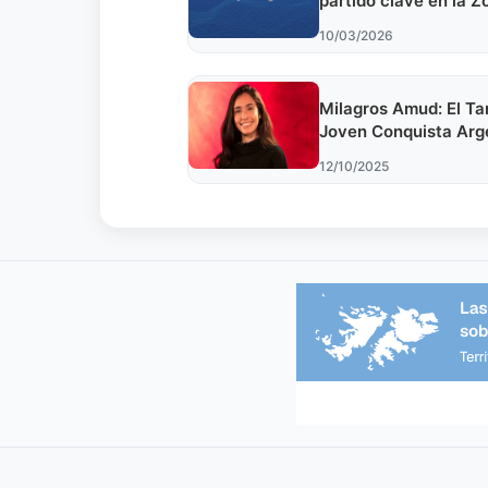
partido clave en la Z
del Torneo Apertura
10/03/2026
Milagros Amud: El T
Joven Conquista Arg
| La Voz 2025
12/10/2025