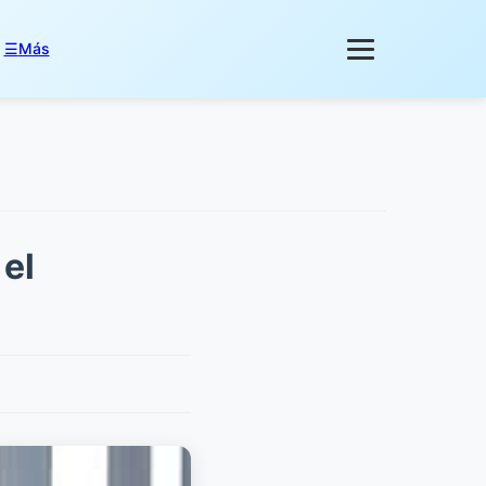
☰
Más
 el