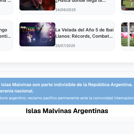
ona A
¿Hasta dónde llega la
 2026
libertad de expresión?
24/09/2025
ango
La Velada del Año 5 de Ibai
entina
Llanos: Récords, Combates
y Show en Sevilla
25/07/2025