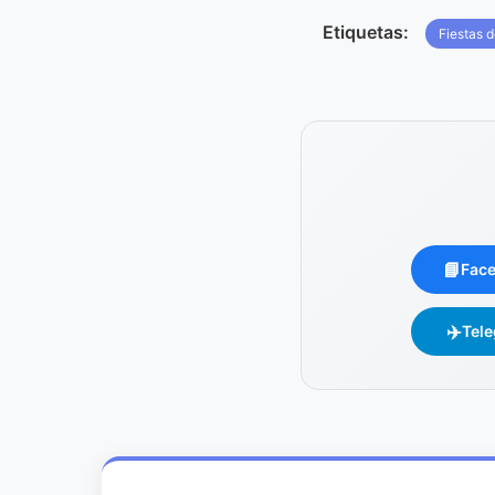
Etiquetas:
Fiestas d
📘
Fac
✈️
Tel