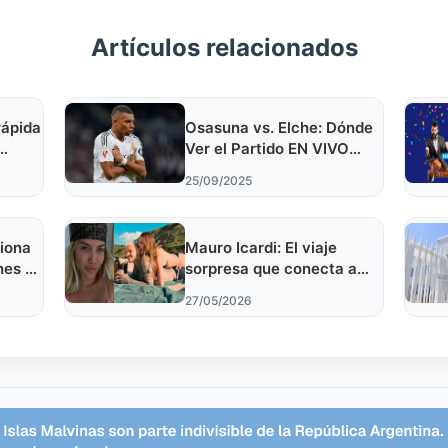
Artículos relacionados
rápida
Osasuna vs. Elche: Dónde
Ver el Partido EN VIVO
 tras
Online y por TV
25/09/2025
iona
Mauro Icardi: El viaje
nes en
sorpresa que conecta a
in: Un
Icardi y China Suárez con
27/05/2026
Wanda Nara