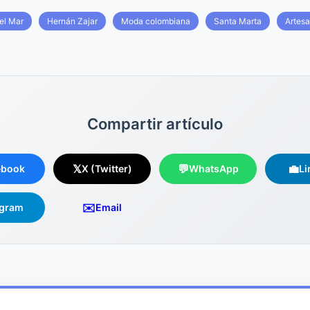
el Mar
Hernán Zajar
Moda colombiana
Santa Marta
Artesa
Compartir artículo
𝕏
💬
💼
ebook
X (Twitter)
WhatsApp
Li
✉️
egram
Email