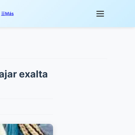
☰
Más
jar exalta