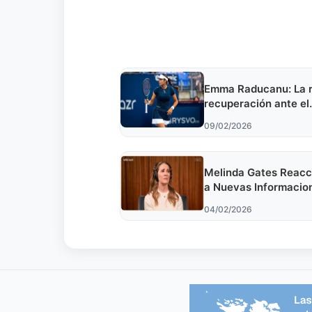
Emma Raducanu: La 
recuperación ante el
desafío de Doha 2026
09/02/2026
caer en Transylvania
Melinda Gates Reacc
a Nuevas Informacio
los Archivos de Epste
04/02/2026
Análisis Crítico