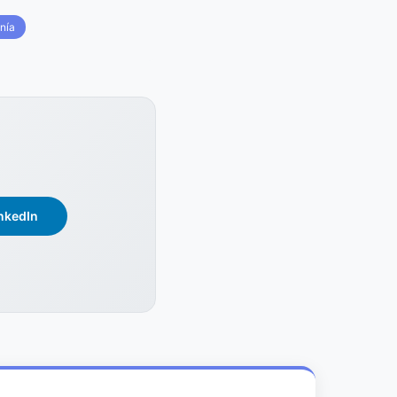
nía
nkedIn