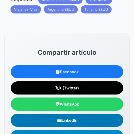
Viajar sin Visa
Argentina EEUU
Turismo EEUU
Compartir artículo
📘
Facebook
𝕏
X (Twitter)
💬
WhatsApp
💼
LinkedIn