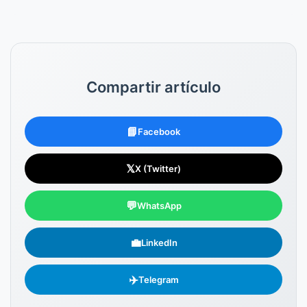
Compartir artículo
📘
Facebook
𝕏
X (Twitter)
💬
WhatsApp
💼
LinkedIn
✈️
Telegram