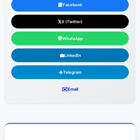
📘
Facebook
𝕏
X (Twitter)
💬
WhatsApp
💼
LinkedIn
✈️
Telegram
✉️
Email