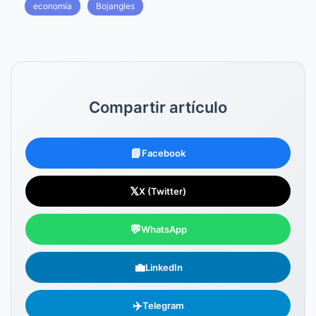
economía
Bojangles
Compartir artículo
📘
Facebook
𝕏
X (Twitter)
💬
WhatsApp
💼
LinkedIn
✈️
Telegram