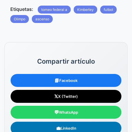
Etiquetas:
torneo federal a
Kimberley
futbol
Olimpo
ascenso
Compartir artículo
📘
Facebook
𝕏
X (Twitter)
💬
WhatsApp
💼
LinkedIn