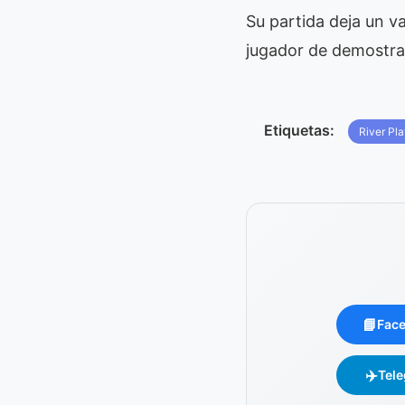
Su partida deja un v
jugador de demostrar 
Etiquetas:
River Pla
📘
Fac
✈️
Tel