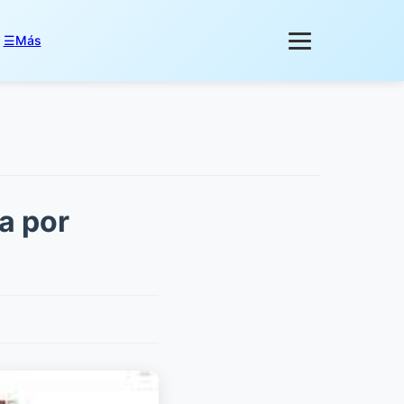
☰
Más
ha por