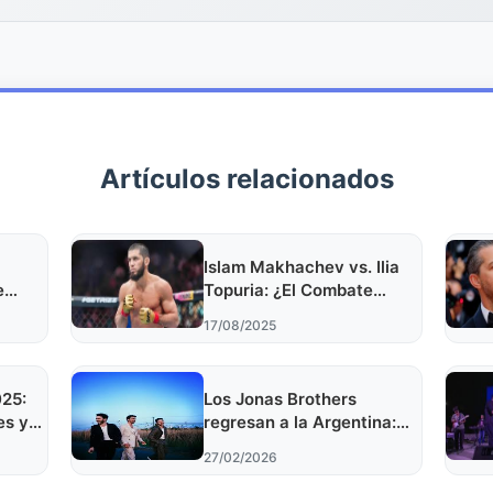
Artículos relacionados
Islam Makhachev vs. Ilia
e
Topuria: ¿El Combate
sión y
Soñado de la UFC?
17/08/2025
025:
Los Jonas Brothers
es y
regresan a la Argentina:
detalles del tour y cómo
27/02/2026
comprar entradas