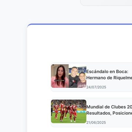
Escándalo en Boca:
Hermano de Riquelm
Denunciado por Agre
24/07/2025
Amenazas
Mundial de Clubes 2
Resultados, Posicion
Sorpresas
21/06/2025