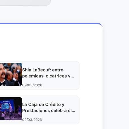
Shia LaBeouf: entre
polémicas, cicatrices y
una postura desafiante
09/03/2026
ante la fama
La Caja de Crédito y
Prestaciones celebra el
Mes del Juego
02/03/2026
Responsable en el Parque
de los Vientos