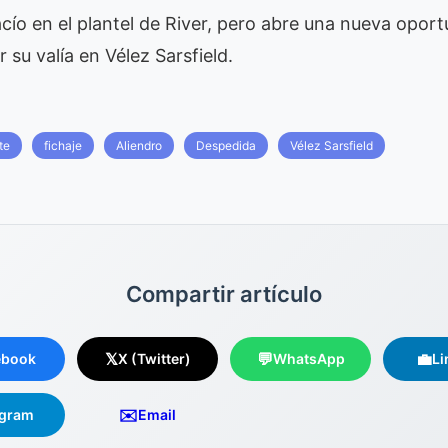
acío en el plantel de River, pero abre una nueva oport
su valía en Vélez Sarsfield.
te
fichaje
Aliendro
Despedida
Vélez Sarsfield
Compartir artículo
𝕏
💬
💼
ebook
X (Twitter)
WhatsApp
Li
✉️
egram
Email