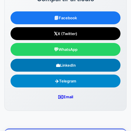
📘
Facebook
𝕏
X (Twitter)
💬
WhatsApp
💼
LinkedIn
✈️
Telegram
✉️
Email