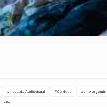
#Industria Audiovisual
#Córdoba
#cine argentin
Etiqueta:
Etiqueta:
Etiqueta:
ncella