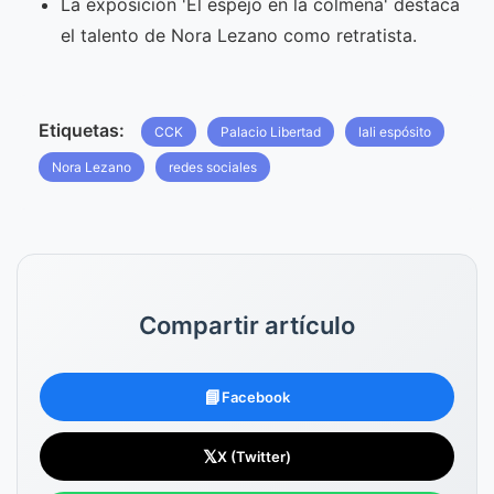
La exposición 'El espejo en la colmena' destaca
el talento de Nora Lezano como retratista.
Etiquetas:
CCK
Palacio Libertad
lali espósito
Nora Lezano
redes sociales
Compartir artículo
📘
Facebook
𝕏
X (Twitter)