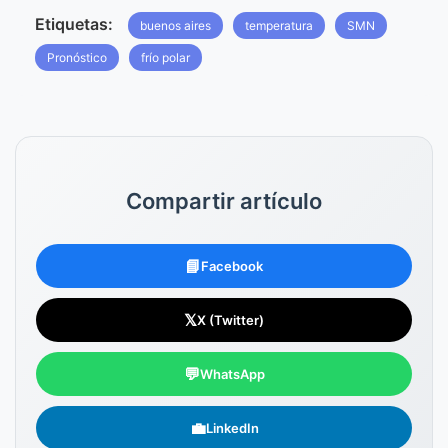
Etiquetas:
buenos aires
temperatura
SMN
Pronóstico
frío polar
Compartir artículo
📘
Facebook
𝕏
X (Twitter)
💬
WhatsApp
💼
LinkedIn