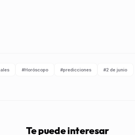
cales
#Horóscopo
#predicciones
#2 de junio
Etiqueta:
Etiqueta:
Etiqueta:
Te puede interesar