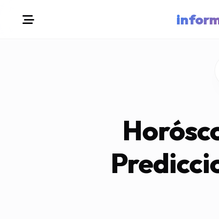
infor
Horósco
Predicci