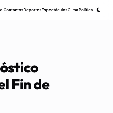
io
Contactos
Deportes
Espectáculos
Clima
Política
Cambi
óstico
l Fin de