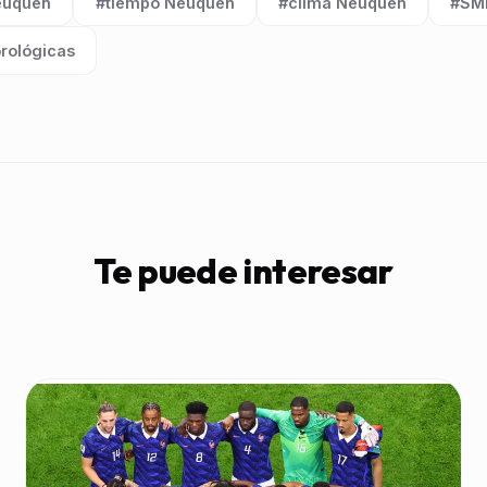
euquén
#tiempo Neuquén
#clima Neuquén
#SM
Etiqueta:
Etiqueta:
Etiq
rológicas
Te puede interesar