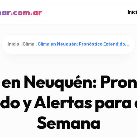
mar.com.ar
Inic
Inicio
/
Clima
/
Clima en Neuquén: Pronóstico Extendido y Alertas para el Fin de Semana
 en Neuquén: Pron
do y Alertas para e
Semana