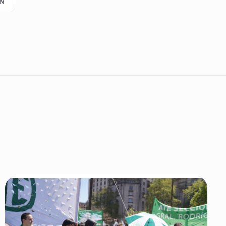
N
ueta: