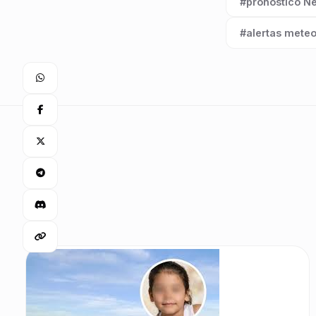
#pronóstico N
Etiqueta:
#alertas meteo
Etiqueta: