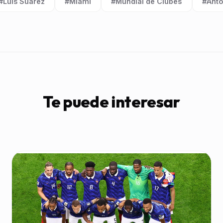
#Luis Suárez
#Miami
#Mundial de Clubes
#Anto
Etiqueta:
Etiqueta:
Etiqueta:
Etique
Te puede interesar