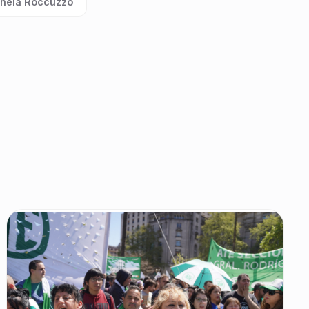
nela Roccuzzo
ta: