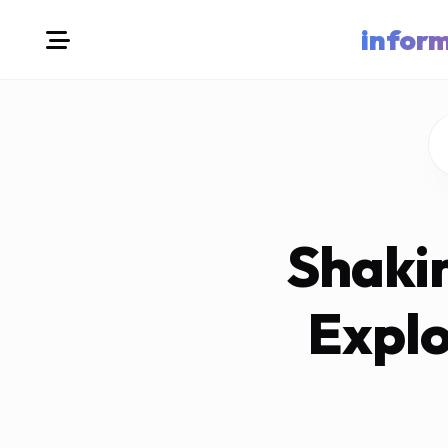
infor
Shaki
Explo