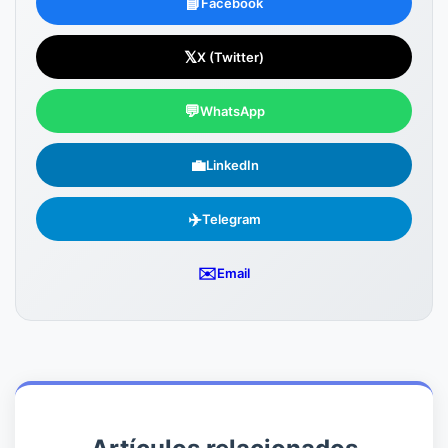
📘
Facebook
𝕏
X (Twitter)
💬
WhatsApp
💼
LinkedIn
✈️
Telegram
✉️
Email