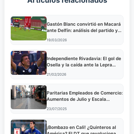
Artículos relacionados
Gastón Blanc convirtió en Macará
ante Delfín: análisis del partido y
los grupos de la Copa
19/03/2026
Sudamericana 2026
Independiente Rivadavia: El gol de
Osella y la caída ante la Lepra
mendocina
21/02/2026
Paritarias Empleados de Comercio:
Aumentos de Julio y Escala
Salarial
23/07/2025
¡Bombazo en Cali! ¿Quinteros al
América? El DT que revoluciona el