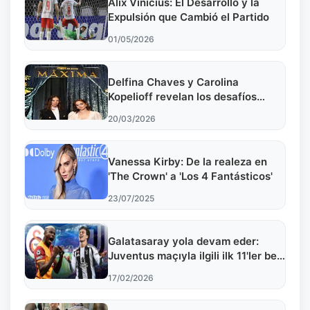
Alix Vinicius: El Desarrollo y la
Expulsión que Cambió el Partido
01/05/2026
Delfina Chaves y Carolina
Kopelioff revelan los desafíos
detrás de la historia de 'Máxima'
20/03/2026
Vanessa Kirby: De la realeza en
'The Crown' a 'Los 4 Fantásticos'
23/07/2025
Galatasaray yola devam eder:
Juventus maçıyla ilgili ilk 11'ler belli
oldu
17/02/2026