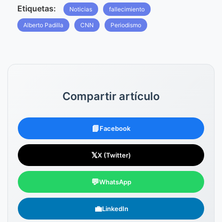
Etiquetas:
Noticias
fallecimiento
Alberto Padilla
CNN
Periodismo
Compartir artículo
📘
Facebook
𝕏
X (Twitter)
💬
WhatsApp
💼
LinkedIn