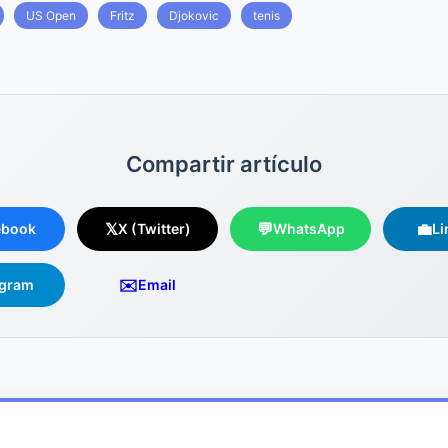
US Open
Fritz
Djokovic
tenis
Compartir artículo
𝕏
💬
💼
ebook
X (Twitter)
WhatsApp
Li
✉️
egram
Email