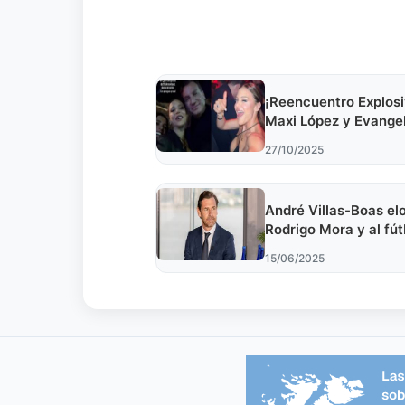
¡Reencuentro Explosi
Maxi López y Evangel
Juntos en Masterche
27/10/2025
André Villas-Boas el
Rodrigo Mora y al fút
portugués en podcas
15/06/2025