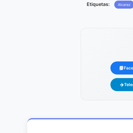
Etiquetas:
Alcaraz
📘
Fac
✈️
Tel