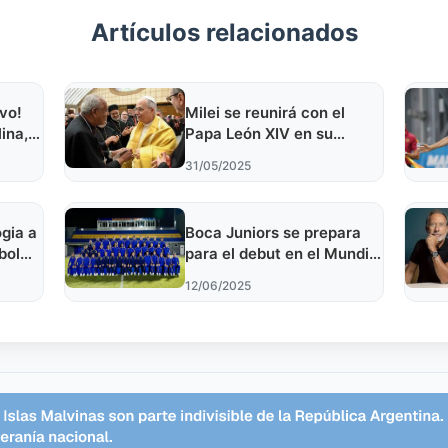
Artículos relacionados
vo!
Milei se reunirá con el
ina,
Papa León XIV en su
f
próxima gira internacional
31/05/2025
ogia a
Boca Juniors se prepara
bol
para el debut en el Mundial
t
de Clubes ante Benfica
12/06/2025