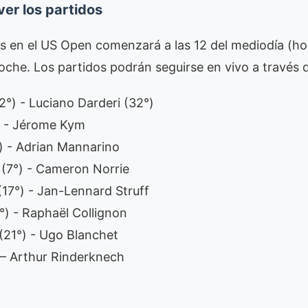
ver los partidos
es en el US Open comenzará a las 12 del mediodía (hor
oche. Los partidos podrán seguirse en vivo a través 
2°) - Luciano Darderi (32°)
°) - Jérome Kym
) - Adrian Mannarino
(7°) - Cameron Norrie
(17°) - Jan-Lennard Struff
°) - Raphaël Collignon
21°) - Ugo Blanchet
– Arthur Rinderknech