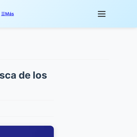
☰
Más
sca de los