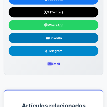
𝕏
X (Twitter)
💬
WhatsApp
💼
LinkedIn
✈️
Telegram
✉️
Email
Artículos relacionados