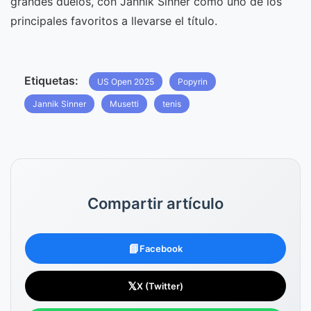
grandes duelos, con Jannik Sinner como uno de los
principales favoritos a llevarse el título.
Etiquetas:
US Open 2025
Popyrin
Jannik Sinner
Musetti
tenis
Compartir artículo
📘
Facebook
𝕏
X (Twitter)