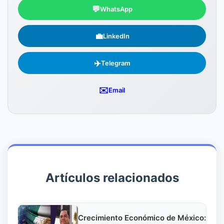
💬
WhatsApp
💼
LinkedIn
✈️
Telegram
✉️
Email
Artículos relacionados
Crecimiento Económico de México: