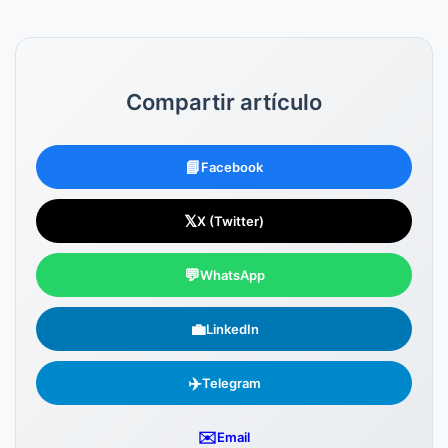
Compartir artículo
📘
Facebook
𝕏
X (Twitter)
💬
WhatsApp
💼
LinkedIn
✈️
Telegram
✉️
Email