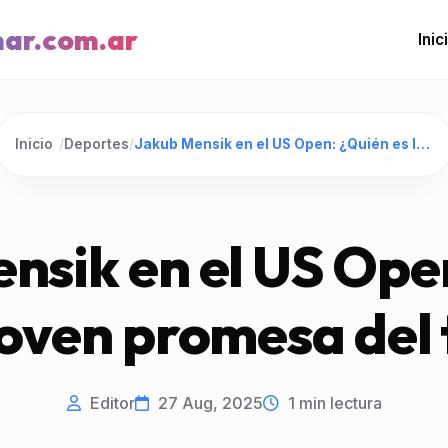
mar.com.ar
Inic
Inicio
/
Deportes
/
Jakub Mensik en el US Open: ¿Quién es la joven promesa del tenis?
nsik en el US Ope
 joven promesa del 
Editor
27 Aug, 2025
1
min lectura