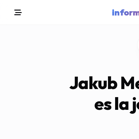
infor
Jakub Me
es la