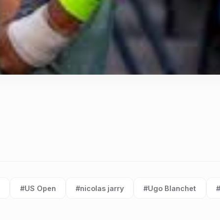
k
#US Open
#nicolas jarry
#Ugo Blanchet
#
Etiqueta:
Etiqueta:
Etiqueta:
E