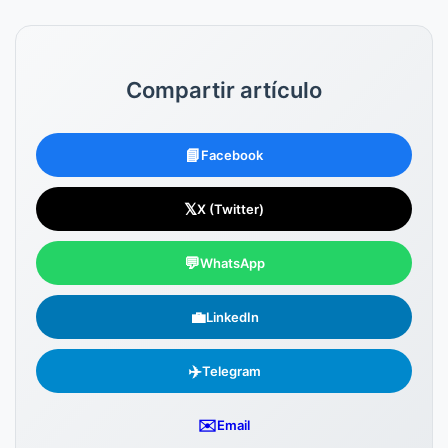
Compartir artículo
📘
Facebook
𝕏
X (Twitter)
💬
WhatsApp
💼
LinkedIn
✈️
Telegram
✉️
Email