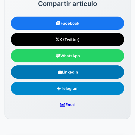
Compartir artículo
📘
Facebook
𝕏
X (Twitter)
💬
WhatsApp
💼
LinkedIn
✈️
Telegram
✉️
Email