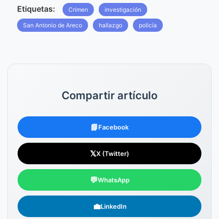
Etiquetas:
Crimen
investigación
San Antonio de Areco
hallazgo
policía
Compartir artículo
📘
Facebook
𝕏
X (Twitter)
💬
WhatsApp
💼
LinkedIn