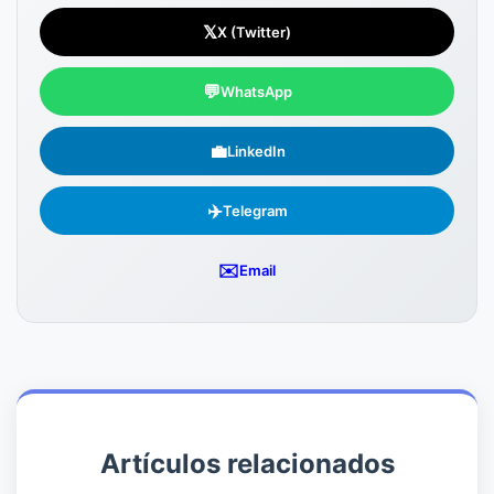
𝕏
X (Twitter)
💬
WhatsApp
💼
LinkedIn
✈️
Telegram
✉️
Email
Artículos relacionados