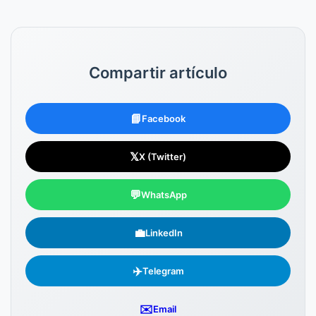
Compartir artículo
📘
Facebook
𝕏
X (Twitter)
💬
WhatsApp
💼
LinkedIn
✈️
Telegram
✉️
Email