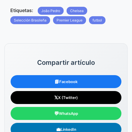
Etiquetas:
João Pedro
Chelsea
Selección Brasileña
Premier League
futbol
Compartir artículo
📘
Facebook
𝕏
X (Twitter)
💬
WhatsApp
💼
LinkedIn