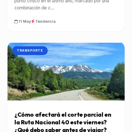
punto crítico en el último año, marcado por una
combinación de c...
11 May
Tendencia
CATEGORÍA:
TRANSPORTE
¿Cómo afectará el corte parcial en
la Ruta Nacional 40 este viernes?
¿Qué debo saber antes de viajar?