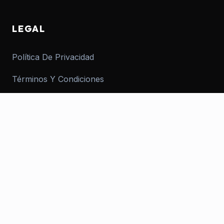
LEGAL
Política De Privacidad
Términos Y Condiciones
Política De Cookies
Contacto
Versión AMP
© 2026 informar.com.ar. Todos los derechos reservados.
Desarrollado con pasión