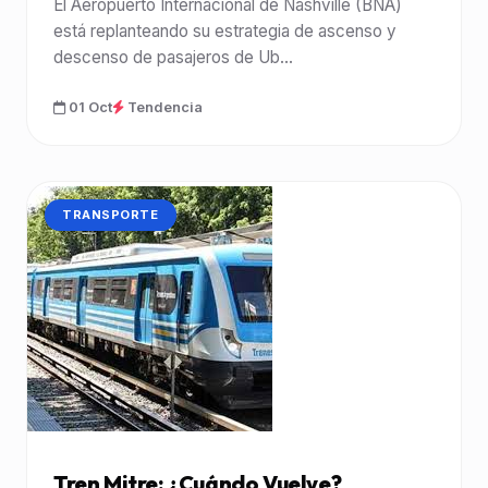
El Aeropuerto Internacional de Nashville (BNA)
está replanteando su estrategia de ascenso y
descenso de pasajeros de Ub...
01 Oct
Tendencia
CATEGORÍA:
TRANSPORTE
Tren Mitre: ¿Cuándo Vuelve?