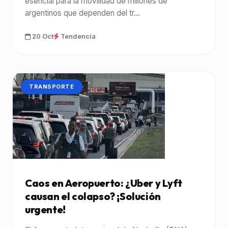
esencial para la movilidad de millones de
argentinos que dependen del tr...
20 Oct
Tendencia
CATEGORÍA:
TRANSPORTE
Caos en Aeropuerto: ¿Uber y Lyft
causan el colapso? ¡Solución
urgente!