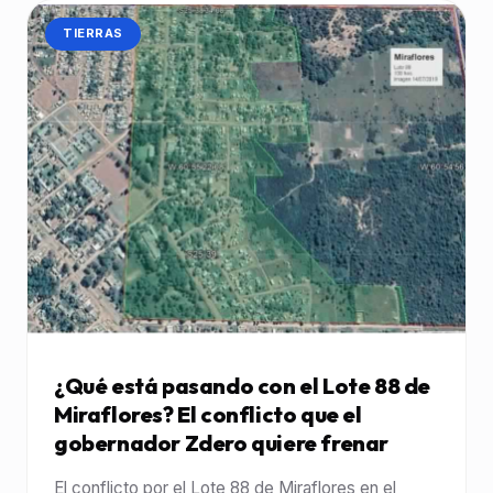
CATEGORÍA:
TIERRAS
¿Qué está pasando con el Lote 88 de
Miraflores? El conflicto que el
gobernador Zdero quiere frenar
El conflicto por el Lote 88 de Miraflores en el