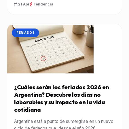
21 Apr
Tendencia
CATEGORÍA:
FERIADOS
¿Cuáles serán los feriados 2026 en
Argentina? Descubre los días no
laborables y su impacto en la vida
cotidiana
Argentina está a punto de sumergirse en un nuevo
ciclo de feriados que, desde el año 2026,