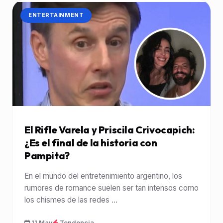
CATEGORÍA:
ENTERTAINMENT
El Rifle Varela y Priscila Crivocapich:
¿Es el final de la historia con
Pampita?
En el mundo del entretenimiento argentino, los
rumores de romance suelen ser tan intensos como
los chismes de las redes ...
11 May
Tendencia