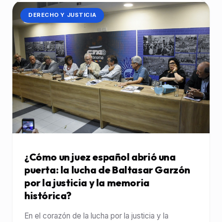
CATEGORÍA:
DERECHO Y JUSTICIA
¿Cómo un juez español abrió una
puerta: la lucha de Baltasar Garzón
por la justicia y la memoria
histórica?
En el corazón de la lucha por la justicia y la