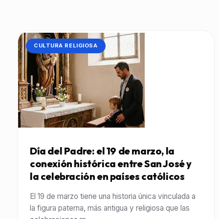
CATEGORÍA:
CULTURA RELIGIOSA
Día del Padre: el 19 de marzo, la
conexión histórica entre San José y
la celebración en países católicos
El 19 de marzo tiene una historia única vinculada a
la figura paterna, más antigua y religiosa que las