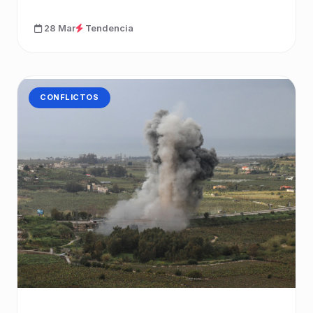
28 Mar
Tendencia
CATEGORÍA:
CONFLICTOS