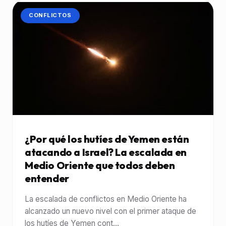
CATEGORÍA:
CONFLICTOS
¿Por qué los hutíes de Yemen están
atacando a Israel? La escalada en
Medio Oriente que todos deben
entender
La escalada de conflictos en Medio Oriente ha
alcanzado un nuevo nivel con el primer ataque de
los hutíes de Yemen cont...