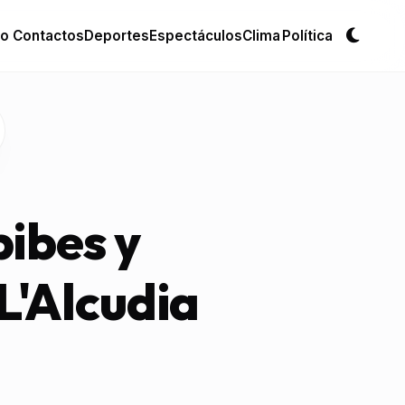
io
Contactos
Deportes
Espectáculos
Clima
Política
Cambi
ibes y
L'Alcudia