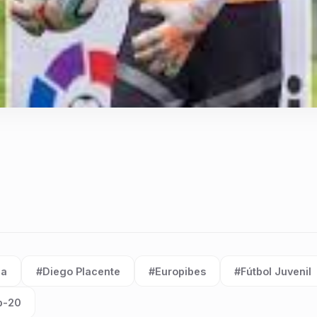
ia
#Diego Placente
#Europibes
#Fútbol Juvenil
Etiqueta:
Etiqueta:
Etiqueta:
b-20